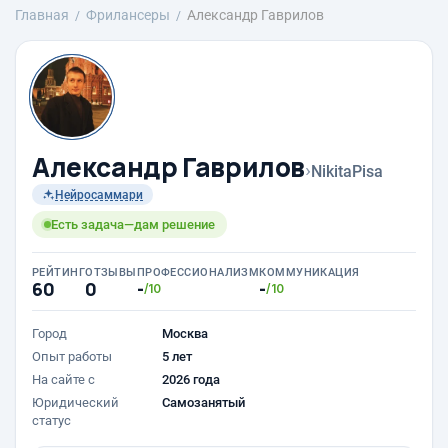
Главная
Фрилансеры
Александр Гаврилов
Александр Гаврилов
›
NikitaPisa
Нейросаммари
Есть задача—дам решение
РЕЙТИНГ
ОТЗЫВЫ
ПРОФЕССИОНАЛИЗМ
КОММУНИКАЦИЯ
60
0
-
-
/10
/10
Город
Москва
Опыт работы
5 лет
На сайте с
2026 года
Юридический
Самозанятый
статус