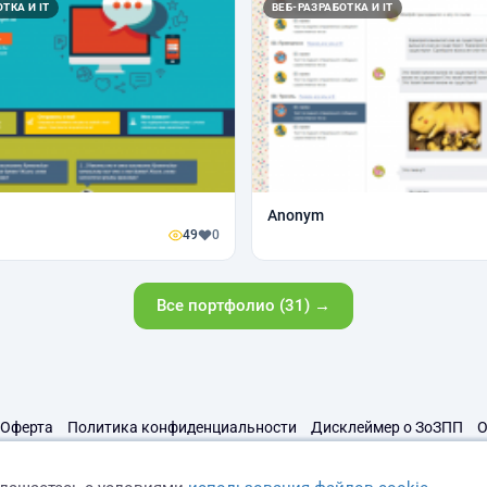
ТКА И IT
ВЕБ-РАЗРАБОТКА И IT
Anonym
49
0
Все портфолио (31) →
Оферта
Политика конфиденциальности
Дисклеймер о ЗоЗПП
О