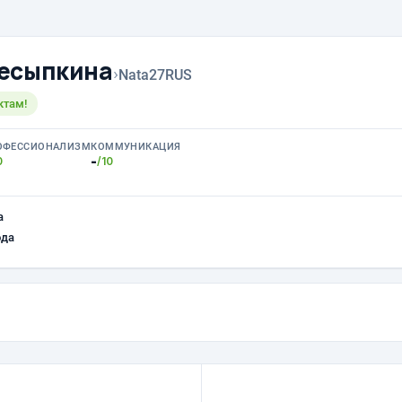
ресыпкина
›
Nata27RUS
ктам!
ОФЕССИОНАЛИЗМ
КОММУНИКАЦИЯ
-
0
/10
а
ода