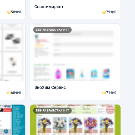
Снастимаркет
58
0
79
0
ВЕБ-РАЗРАБОТКА И IT
ЭкоХим Сервис
60
0
71
0
ВЕБ-РАЗРАБОТКА И IT