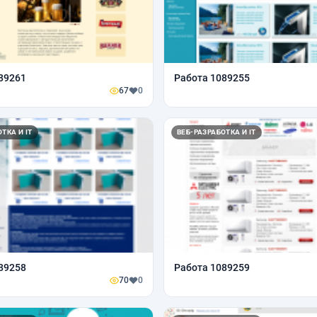
89261
Работа 1089255
67
0
ТКА И IT
ВЕБ-РАЗРАБОТКА И IT
89258
Работа 1089259
70
0