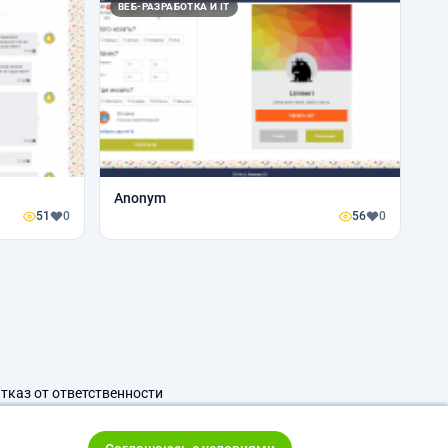
ВЕБ-РАЗРАБОТКА И IT
Anonym
51
0
56
0
тказ от ответственности