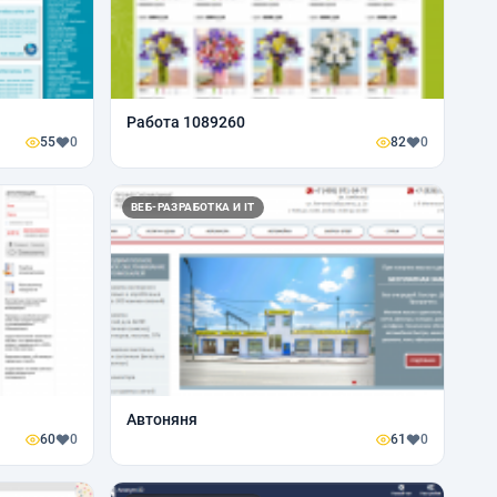
Работа 1089260
55
0
82
0
ВЕБ-РАЗРАБОТКА И IT
Автоняня
60
0
61
0