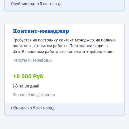
Опубликовано
5 лет назад
Контент-менеджер
Требуется на постоянку контент-менеджер, на полную
занятость, с опытом работы. Постановка задач в
Jira. В основном работа это копи-паст + добавление
фото, нужны минимальные знания фотошопа, в
Тексты и Переводы
основном что бы уменьшить отдельно или массово
размер фото. Работа и обучение удаленно. График
5/2, быть на связи с 10 до 19. ЗП 10 тыс. руб. Опыт
10 000 Руб
работы контент-менеджером от 1 года. Тематика –
за 30 дней
рестораны Просьба писать...
Заключение договора
Обновлено
5 лет назад