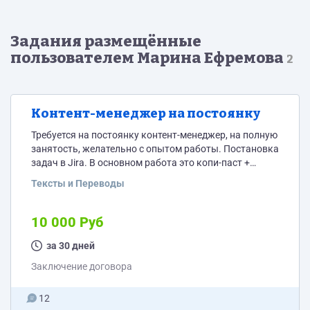
Задания размещённые
пользователем Марина Ефремова
2
Контент-менеджер на постоянку
Требуется на постоянку контент-менеджер, на полную
занятость, желательно с опытом работы. Постановка
задач в Jira. В основном работа это копи-паст +
добавление фото, нужны минимальные знания
Тексты и Переводы
фотошопа, в основном что бы уменьшить отдельно
или массово размер фото. Работа и обучение
удаленно. График 5/2, быть на связи с 10 до 19. ЗП 10
10 000 Руб
тыс. руб. От вас внимательность и усидчивость. В
среднем работы не больше...
за 30 дней
Заключение договора
12