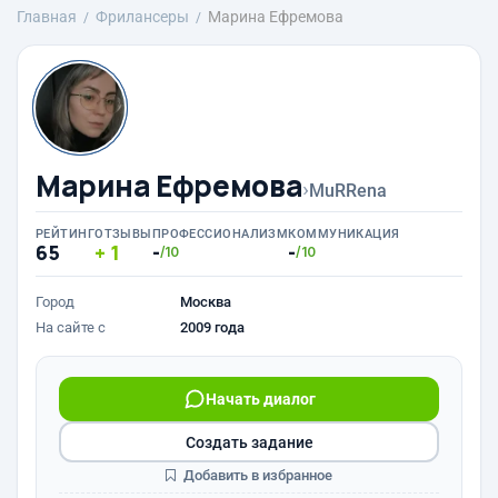
Главная
Фрилансеры
Марина Ефремова
Марина Ефремова
›
MuRRena
РЕЙТИНГ
ОТЗЫВЫ
ПРОФЕССИОНАЛИЗМ
КОММУНИКАЦИЯ
65
1
-
-
/10
/10
Город
Москва
На сайте с
2009 года
Начать диалог
Создать задание
Добавить в избранное