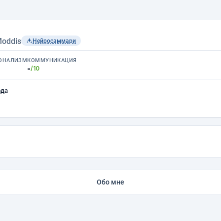
oddis
Нейросаммари
ОНАЛИЗМ
КОММУНИКАЦИЯ
-
/10
ода
Обо мне