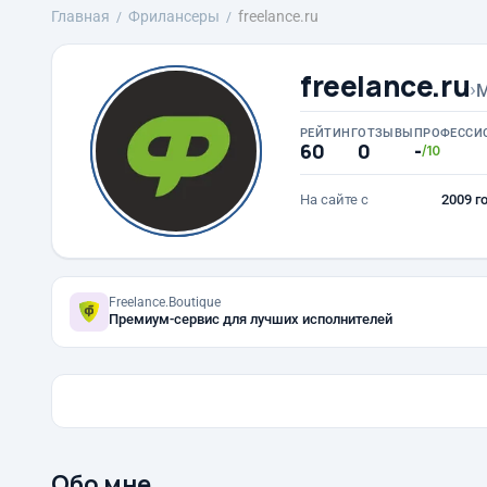
Главная
Фрилансеры
freelance.ru
freelance.ru
›
M
РЕЙТИНГ
ОТЗЫВЫ
ПРОФЕССИ
60
0
-
/10
На сайте с
2009 г
Freelance.Boutique
Премиум-сервис для лучших исполнителей
Обо мне