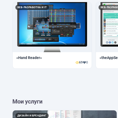
ВЕБ-РАЗРАБОТКА И IT
ВЕБ-РАЗРАБО
«Hand Reader»
«theAppSe
69
0
Мои услуги
ДИЗАЙН И БРЕНДИНГ