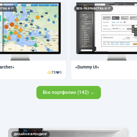
ТКА И IT
ВЕБ-РАЗРАБОТКА И IT
archer»
«Dummy UI»
73
0
Все портфолио (142) →
ДИЗАЙН И БРЕНДИНГ