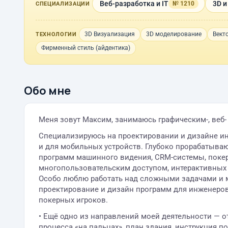
Веб-разработка и IT
3D и
№ 1210
СПЕЦИАЛИЗАЦИИ
3D Визуализация
3D моделирование
Вект
ТЕХНОЛОГИИ
Фирменный стиль (айдентика)
Обо мне
Меня зовут Максим, занимаюсь графическим-, веб- 
Специализируюсь на проектировании и дизайне ин
и для мобильных устройств. Глубоко прорабатыв
программ машинного видения, CRM-системы, покерн
многопользовательским доступом, интерактивных 
Особо люблю работать над сложными задачами и 
проектирование и дизайн программ для инженеров
покерных игроков.
• Ещё одно из направлений моей деятельности — о
процесса «на пальцах», план здания, инструкция по 