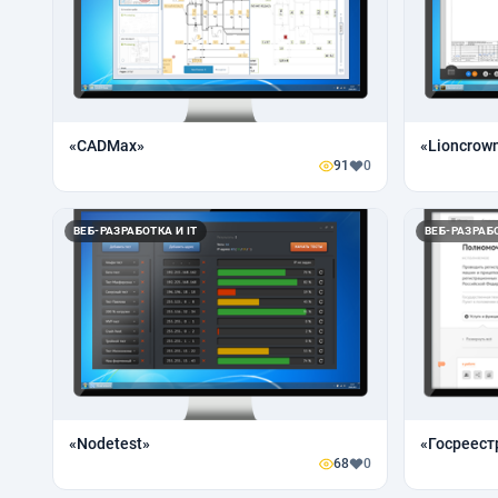
«CADMax»
«Lioncrow
91
0
ВЕБ-РАЗРАБОТКА И IT
ВЕБ-РАЗРАБО
«Nodetest»
«Госреест
68
0