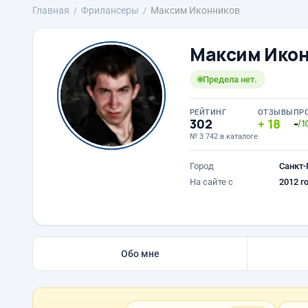
Главная
Фрилансеры
Максим Иконников
Максим Ико
Предела нет.
РЕЙТИНГ
ОТЗЫВЫ
ПР
302
18
-
/1
№ 3 742 в каталоге
Город
Санкт-
На сайте с
2012 г
Обо мне