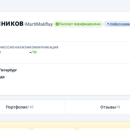
нников
›
MartiMakflay
Паспорт верифицирован
Нейросамм
ОФЕССИОНАЛИЗМ
КОММУНИКАЦИЯ
-
0
/10
Петербург
ода
Портфолио
Отзывы
142
18