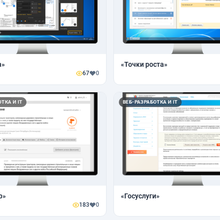
n»
«Точки роста»
67
0
ТКА И IT
ВЕБ-РАЗРАБОТКА И IT
р»
«Госуслуги»
183
0