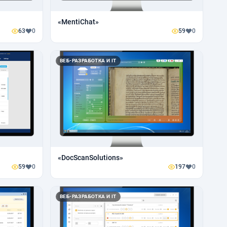
«MentiChat»
63
0
59
0
ВЕБ-РАЗРАБОТКА И IT
«DocScanSolutions»
59
0
197
0
ВЕБ-РАЗРАБОТКА И IT