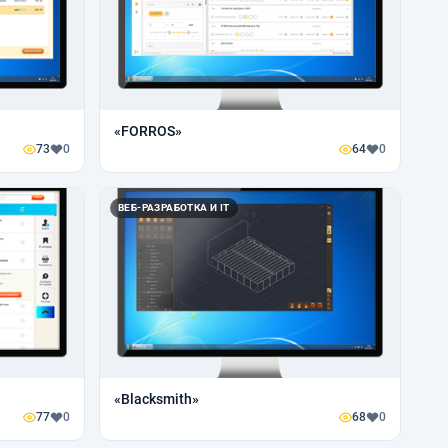
«FORROS»
73
0
64
0
ВЕБ-РАЗРАБОТКА И IT
«Blacksmith»
77
0
68
0