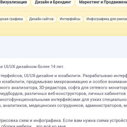
 Визуализация
Дизайн и Брендинг
Маркетинг и Продвижен
орная графика
Дизайн сайтов
Интерфейсы
Инфографика для рекл
и UI/UX дизайном более 14 лет.
терфейсов, UI/UX-дизайне и юзабилити. Разрабатываю интерф
аю юзабилити, продумываю микроанимацию и особое внимание
ого анализатора, 3D-редактора, софта для сетевого монитори
мудбордов, различных веб-конструкторов, личных кабинетов
многофункциональными интерфейсами для узких специальнос
, аналитиков, медицинских сотрудников, администраторов, 
трисовка схем и инфографика. Если вам нужна схема устройс
сборки мебели... это всё ко мне.