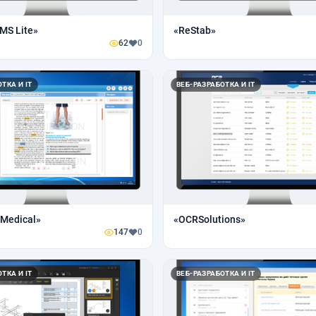
MS Lite»
«ReStab»
62
0
ТКА И IT
ВЕБ-РАЗРАБОТКА И IT
Medical»
«OCRSolutions»
147
0
ТКА И IT
ВЕБ-РАЗРАБОТКА И IT