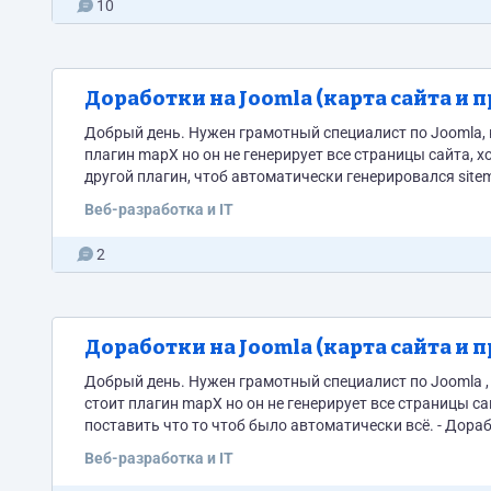
10
Доработки на Joomla (карта сайта и 
Добрый день. Нужен грамотный специалист по Joomla, который хорошо разбирается.
плагин mapX но он не генерирует все страницы сайта, х
другой плагин, чтоб автоматически генерировался sitem
правок по стилям поправить пробел, добавить затемнен
Веб-разработка и IT
2
Доработки на Joomla (карта сайта и 
Добрый день. Нужен грамотный специалист по Joomla ,
стоит плагин mapX но он не генерирует все страницы са
поставить что то чтоб было автоматически всё. - Дора
пробел, добавить затемнение на карточки товаров, и...
Веб-разработка и IT