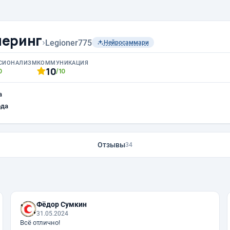
неринг
›
Legioner775
Нейросаммари
СИОНАЛИЗМ
КОММУНИКАЦИЯ
10
0
/10
а
ода
Отзывы
34
Фёдор Сумкин
31.05.2024
Всё отлично!