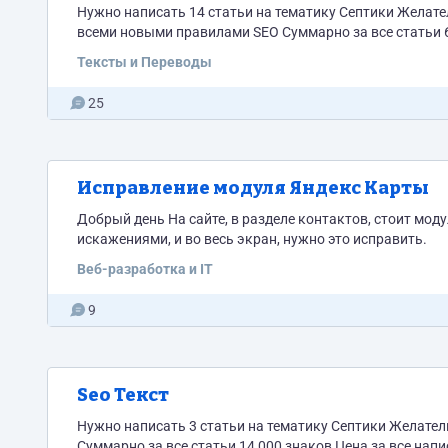
Нужно написать 14 статьи на тематику Септики Желательно с опытом или кто хорошо в этом может разобраться и написать со
всеми новыми правилами SEO Суммарно за вс
Тексты и Переводы
25
Исправление модуля Яндекс Карты
Добрый день На сайте, в разделе контактов, стоит модуль Яндекс Карты, стал работать не корректно, карту показывает с
искажениями, и во весь экран, нужно это исправить.
Веб-разработка и IT
9
Seo Текст
Нужно написать 3 статьи на тематику Септики Желательно с опытом или кто хорошо в этом может разобраться и написать.
Суммарно за все статьи 14 000 знако