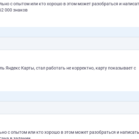
е статьи 62 000 знаков
в Цена за все написана в задании.