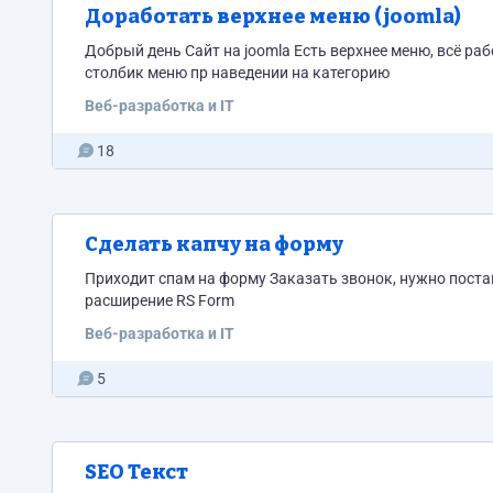
Доработать верхнее меню (joomla)
Добрый день Сайт на joomla Есть верхнее меню, всё работает, открывается 2 столбика, нужно доработать чтоб открывался третий
столбик меню пр наведении на категорию
Веб-разработка и IT
18
Сделать капчу на форму
Приходит спам на форму Заказать звонок, нужно поста
расширение RS Form
Веб-разработка и IT
5
SEO Текст