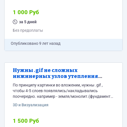
1 000 Руб
за 5 дней
Без предоплаты
Опубликовано
9 лет назад
Нужны .gif не сложных
инжинерных узлов утепления
дома.
По принципу картинки во вложении, нужны .gif ,
чтобы 4-5 слоев появлялись/накладывались
поочередно. например - земля/монолит.(фундамент)/
полиыретан.пена/гидроизоляция В качестве
3D и Визуализация
утеплителя - полиуретан, он должен напылятся/
появляться тонким слоем и раздуваться. Всего 5
узлов. 5 отдельных гиф'ок (Фундамент, стены(вент.
1 500 Руб
фасад), крыша(плоская), крыша(стропильная