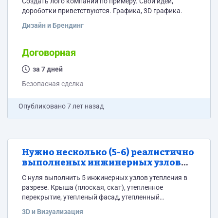
Создать лого компании по примеру. Cвои идеи,
дороботки приветствуются. Графика, 3D графика.
Дизайн и Брендинг
Договорная
за 7 дней
Безопасная сделка
Опубликовано
7 лет назад
Нужно несколько (5-6) реалистично
выполненых инжинерных узлов
утепления.
С нуля выполнить 5 инжинерных узлов утепления в
разрезе. Крыша (плоская, скат), утепленное
перекрытие, утепленый фасад, утепленный
фундамент. Пример пристегиваю, но нужны
3D и Визуализация
реалистичные.