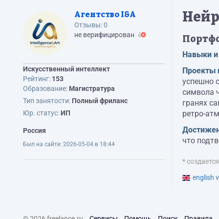
Нейр
Агентство I&A
Отзывы:
0
не верифицирован
Портф
Навыки и
Искусственный интеллект
Проекты 
Рейтинг:
153
успешно 
Образование:
Магистратура
символа ч
Тип занятости:
Полный фриланс
гранях с
Юр. статус:
ИП
ретро-атм
Достижен
Россия
что подт
Был на сайте:
2026-05-04 в 18:44
* создаетс
english v
© 2026 freelance.ru
Сервисы
Помощь
Поиск
Правила