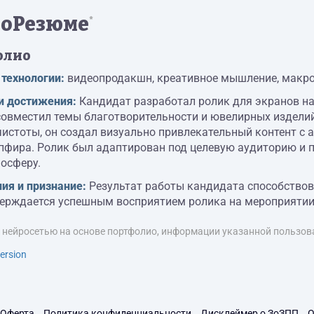
оРезюме
*
олио
 технологии:
видеопродакшн, креативное мышление, макро
и достижения:
Кандидат разработал ролик для экранов на
совместил темы благотворительности и ювелирных изделий
истоты, он создал визуально привлекательный контент с 
апфира. Ролик был адаптирован под целевую аудиторию и 
осферу.
ия и признание:
Результат работы кандидата способствов
верждается успешным восприятием ролика на мероприятии
я нейросетью на основе портфолио, информации указанной пользова
ersion
Оферта
Политика конфиденциальности
Дисклеймер о ЗоЗПП
О