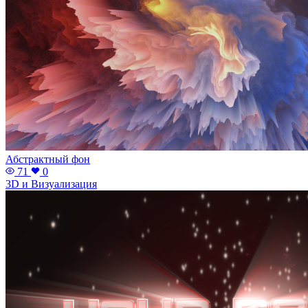
Абстрактный фон
71
0
3D и Визуализация