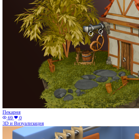
Пекарня
69
0
3D и Визуализация