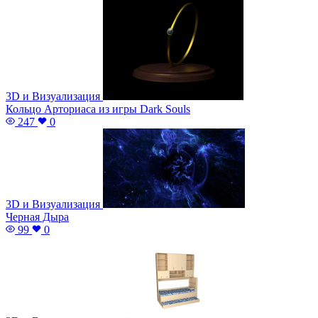
3D и Визуализация
Кольцо Арториаса из игры Dark Souls
247
0
3D и Визуализация
Черная Дыра
99
0