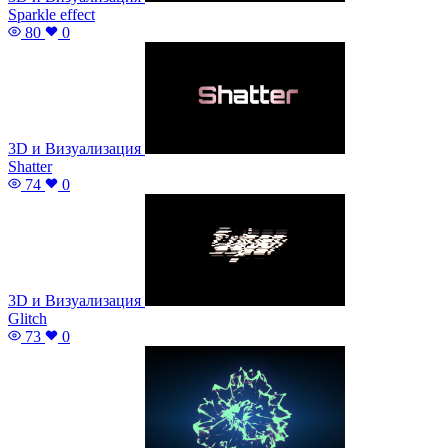
Sparkle effect
80
0
3D и Визуализация
Shatter
74
0
3D и Визуализация
Glitch
73
0