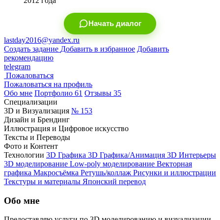
2012 года
Начать диалог
lastday2016@yandex.ru
Создать задание
Добавить в избранное
Добавить
рекомендацию
telegram
Пожаловаться
Пожаловаться на профиль
Обо мне
Портфолио
61
Отзывы
35
Специализации
3D и Визуализация
№ 153
Дизайн и Брендинг
Иллюстрация и Цифровое искусство
Тексты и Переводы
Фото и Контент
Технологии
3D Графика
3D Графика/Анимация
3D Интерьеры
3D моделирование
Low-poly моделирование
Векторная
графика
Макросъёмка
Ретушь/коллаж
Рисунки и иллюстрации
Текстуры и материалы
Японский перевод
Обо мне
Предоставляю услуги по 3D моделированию и визуализации,