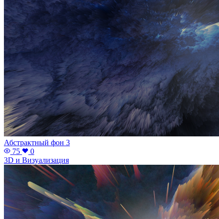
Абстрактный фон 3
75
0
3D и Визуализация