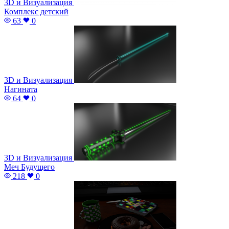
3D и Визуализация
Комплекс детский
63
0
3D и Визуализация
Нагината
64
0
3D и Визуализация
Меч Будущего
218
0