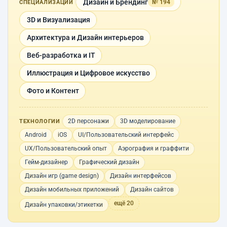
Дизайн и Брендинг
№ 194
СПЕЦИАЛИЗАЦИИ
3D и Визуализация
Архитектура и Дизайн интерьеров
Веб-разработка и IT
Иллюстрация и Цифровое искусство
Фото и Контент
2D персонажи
3D моделирование
ТЕХНОЛОГИИ
Android
iOS
UI/Пользовательский интерфейс
UX/Пользовательский опыт
Аэрография и граффити
Гейм-дизайнер
Графический дизайн
Дизайн игр (game design)
Дизайн интерфейсов
Дизайн мобильных приложений
Дизайн сайтов
ещё 20
Дизайн упаковки/этикетки