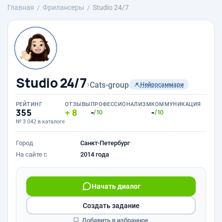
Главная
Фрилансеры
Studio 24/7
Studio 24/7
›
Cats-group
Нейросаммари
РЕЙТИНГ
ОТЗЫВЫ
ПРОФЕССИОНАЛИЗМ
КОММУНИКАЦИЯ
355
8
-
-
/10
/10
№ 3 042 в каталоге
Город
Санкт-Петербург
На сайте с
2014 года
Начать диалог
Создать задание
Добавить в избранное