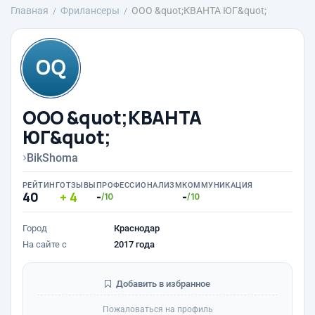
Главная
Фрилансеры
ООО &quot;КВАНТА ЮГ&quot;
ООО &quot;КВАНТА
ЮГ&quot;
›
BikShoma
РЕЙТИНГ
ОТЗЫВЫ
ПРОФЕССИОНАЛИЗМ
КОММУНИКАЦИЯ
40
4
-
-
/10
/10
Город
Краснодар
На сайте с
2017 года
Добавить в избранное
Пожаловаться на профиль