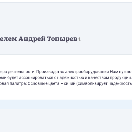
телем Андрей Топырев
1
будет ассоциироваться с надежностью и качеством продукции. Стиль
вая палитра: Основные цвета – синий (символизирует надежность
стью и устойчивым развитием). Дополнительные цвета могут быть 
емые шрифты без засечек. Возможна...