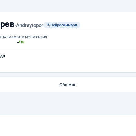
рев
›
Andreytopor
Нейросаммари
ОНАЛИЗМ
КОММУНИКАЦИЯ
-
/10
ода
Обо мне