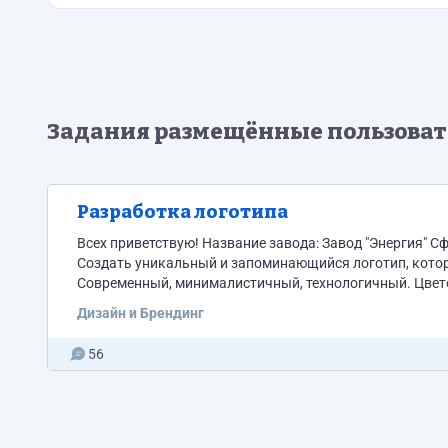
Задания размещённые пользова
Разработка логотипа
Всех приветствую! Название завода: Завод "Энергия" Сфера деятельности: Производство электрооборудования Нам нужно
Создать уникальный и запоминающийся логотип, который 
Современный, минималистичный, технологичный. Цвето
стабильность) и зеленый (ассоциируется с экологично
Дизайн и Брендинг
или черный для акцентов. Шрифты: Четкие, легко чита
56