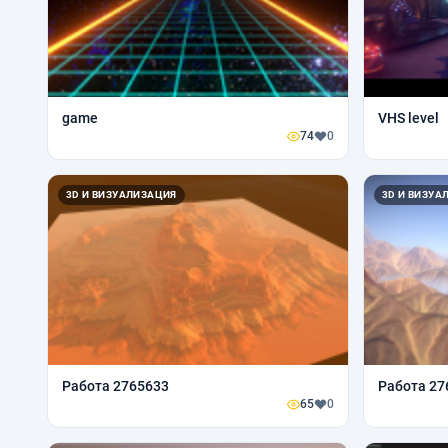
game
VHS level
74
0
3D И ВИЗУАЛИЗАЦИЯ
3D И ВИЗУА
Работа 2765633
Работа 27
65
0