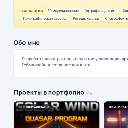
3D моделирование
3д графика для игр
Ga
ТЕХНОЛОГИИ
Полиграфическая верстка
Ретушь/коллаж
Спец-эффект
Обо мне
Разрабатываю игры под ключ и визуализвацию ар
Геймдизайн и создание контента.
Проекты в портфолио
· 46
3D И ВИЗУАЛИЗАЦИЯ
3D И ВИЗУА