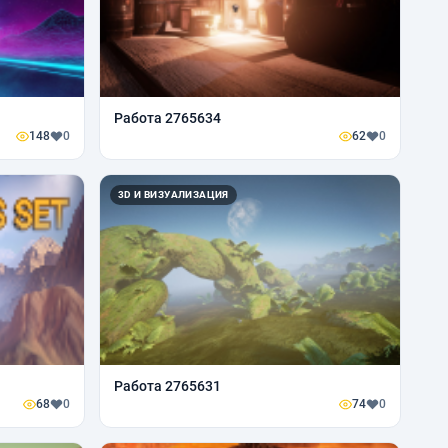
Работа 2765634
148
0
62
0
3D И ВИЗУАЛИЗАЦИЯ
Работа 2765631
68
0
74
0