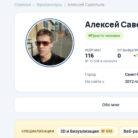
Главная
Фрилансеры
Алексей Савельев
Алексей Сав
Просто человек
РЕЙТИНГ
ОТЗЫВЫ
П
116
0
-
/
№ 15 538 в каталоге
Город
Санкт-
На сайте с
2012 г
Обо мне
3D и Визуализация
Веб-ра
№ 656
СПЕЦИАЛИЗАЦИИ