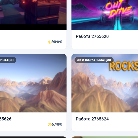
Работа 2765620
90
0
ЛИЗАЦИЯ
3D И ВИЗУАЛИЗАЦИЯ
65626
Работа 2765624
67
0