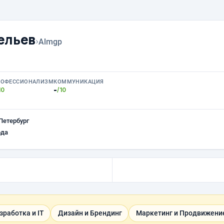
ельев
›
Almgp
РОФЕССИОНАЛИЗМ
КОММУНИКАЦИЯ
-
10
/10
Петербург
ода
зработка и IT
Дизайн и Брендинг
Маркетинг и Продвижени