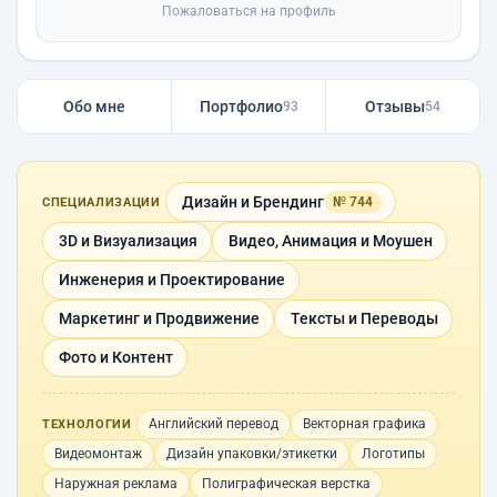
Пожаловаться на профиль
Обо мне
Портфолио
Отзывы
93
54
Дизайн и Брендинг
№ 744
СПЕЦИАЛИЗАЦИИ
3D и Визуализация
Видео, Анимация и Моушен
Инженерия и Проектирование
Маркетинг и Продвижение
Тексты и Переводы
Фото и Контент
Английский перевод
Векторная графика
ТЕХНОЛОГИИ
Видеомонтаж
Дизайн упаковки/этикетки
Логотипы
Наружная реклама
Полиграфическая верстка