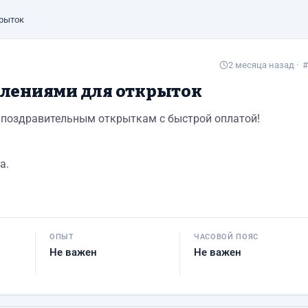
крыток
2 месяца назад
· #
влениями для открыток
к поздравительным открыткам с быстрой оплатой!
а.
ОПЫТ
ЧАСОВОЙ ПОЯС
Не важен
Не важен