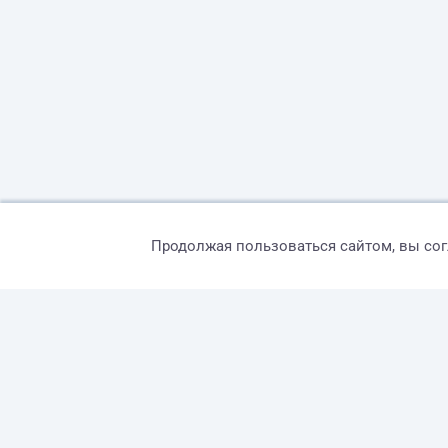
Продолжая пользоваться сайтом, вы со
© 2026 freelance.ru
Сервисы
Помощь
Поиск
Правила