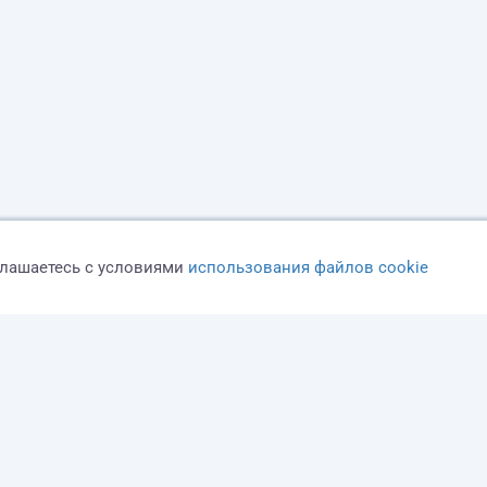
глашаетесь с условиями
использования файлов cookie
Оферта
Политика конфиденциальности
Дисклеймер о ЗоЗПП
О