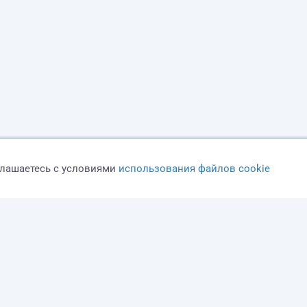
глашаетесь с условиями
использования файлов cookie
Оферта
Политика конфиденциальности
Дисклеймер о ЗоЗПП
О