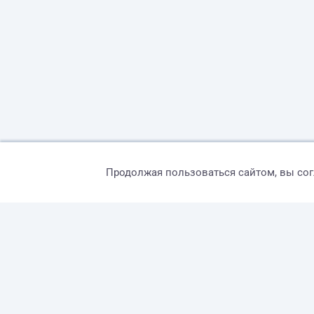
Продолжая пользоваться сайтом, вы со
© 2026 freelance.ru
Сервисы
Помощь
Поиск
Правила