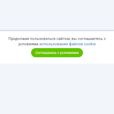
Продолжая пользоваться сайтом, вы соглашаетесь с
условиями
использования файлов cookie
Соглашаюсь с условиями
© 2026 freelance.ru
Сервисы
Помощь
Поиск
Правила
Оферта
Политика конфиденциальности
Дисклеймер о ЗоЗПП
Отказ от ответственности