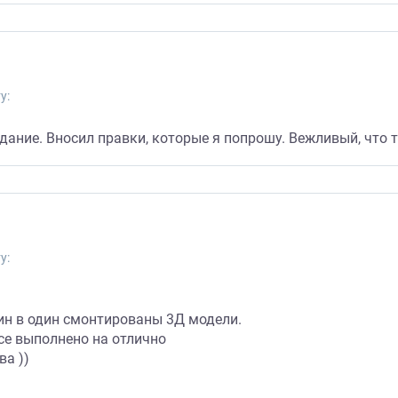
у:
ание. Вносил правки, которые я попрошу. Вежливый, что 
у:
ин в один смонтированы 3Д модели.
се выполнено на отлично
ва ))