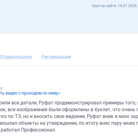
Руфат А web-make - Отзывы
Был на сайте:
10.07.2026 
ть контакт
Отрицательные
Рекомендации
у:
ть видео с проходом по нему»
или все детали, Руфат продемонстрировал примеры того, к
ок, все изображения были оформлены в буклет, что очень 
тко по ТЗ, но и вносить свое видение, Руфат вник в мою з
рисылал объекты на утверждение, по итогу внес пару моих
 работал Профессионал.