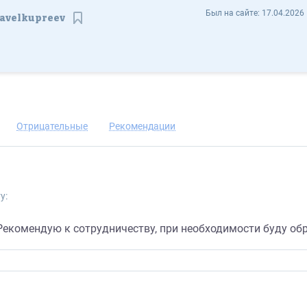
Pavel Kupreev | amoCRM pavelkupreev - Отзывы
Был на сайте:
17.04.2026 
avelkupreev
Сохранить контакт
Отрицательные
Рекомендации
у:
Рекомендую к сотрудничеству, при необходимости буду об