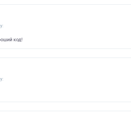
у:
роший код!
у: