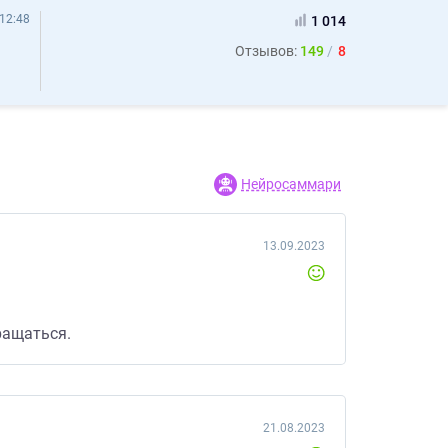
12:48
1 014
Отзывов:
149
8
Нейросаммари
13.09.2023
ращаться.
21.08.2023