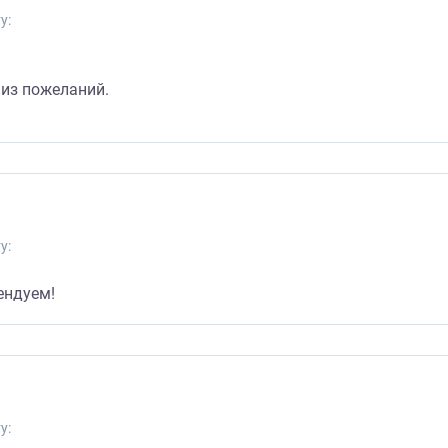
у:
из пожеланий.
у:
ендуем!
у: