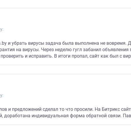
у:
an.by и убрать вирусы задача была выполнена не вовремя.
антия на вирусы. Через неделю гугл забанил объявления п
роверить и исправить. В итоги пропал, сайт как был с вир
у:
ов и предложений сделал то что просили. На Битрикс сайт
й, доработана индивидуальная форма обратной связи. Пав