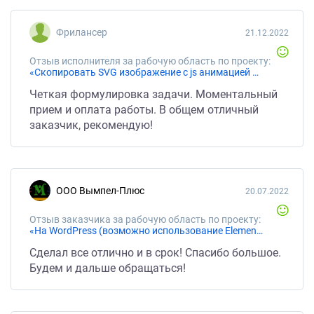
auto1.ru/. После выполненной работы я попросил
убрать этот отзыв, так как он не соответствует
Фрилансер
21.12.2022
действительности, НО Иван решил меня
шантажировать, заплатил на 50% меньше и не убрал
Отзыв исполнителя за рабочую область по проекту:
отзыв, а после моих частых звонков с этой просьбой
«Скопировать SVG изображение с js анимацией точь в точь с сайта и вставить на другой»
он перешел на личные оскорбления! Читайте другие
Четкая формулировка задачи. Моментальный
отзывы обо мне и делайте адекватные выводы!
прием и оплата работы. В общем отличный
заказчик, рекомендую!
ООО Вымпел-Плюс
20.07.2022
Отзыв заказчика за рабочую область по проекту:
«На WordPress (возможно использование Elementor) для стоматологической клиники http://justso.site/.»
Сделал все отлично и в срок! Спасибо большое.
Будем и дальше обращаться!