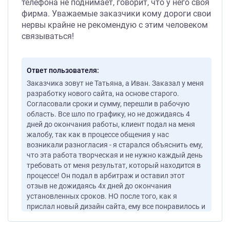
телефона не поднимает, говорит, что у него своя
фирма. Уважаемые заказчики кому дороги свои
нервы крайне не рекомендую с этим человеком
связываться!
Ответ пользователя
Заказчика зовут не Татьяна, а Иван. Заказал у меня
разработку нового сайта, на основе старого.
Согласовали сроки и сумму, перешли в рабочую
область. Все шло по графику, но не дожидаясь 4
дней до окончания работы, клиент подал на меня
жалобу, так как в процессе общения у нас
возникали разногласия - я старался объяснить ему,
что эта работа творческая и не нужно каждый день
требовать от меня результат, который находится в
процессе! Он подал в арбитраж и оставил этот
отзыв не дожидаясь 4х дней до окончания
установленных сроков. НО после того, как я
прислал новый дизайн сайта, ему все понравилось и
он продолжил работу со мной! По итогу сайт
обновлен и сделан в лучшем виде - https://vykup-