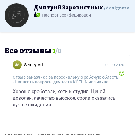
Дмитрий Заровнятных
designzrv
Паспорт верифицирован
Все отзывы
1
/
0
Sergey Art
09.09.2020
Отзыв заказчика за персональную рабочую область:
«Написать вопросы для теста KOTLIN на знание языка программирования»
Хорошо сработали, хоть и студия. Ценой
доволен, качество высокое, сроки оказались
лучше ожиданий.