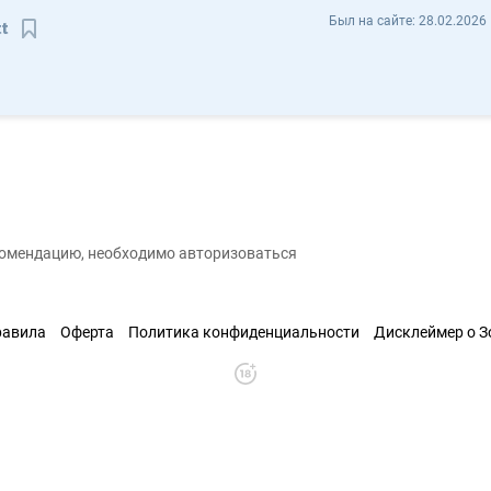
Кирилл Ситников KirillSitt - Отзывы
Был на сайте:
28.02.2026 
tt
Сохранить контакт
екомендацию, необходимо авторизоваться
равила
Оферта
Политика конфиденциальности
Дисклеймер о 