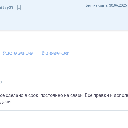
Дмитрий Самойленко Dmitry27 - Отзывы
Был на сайте:
30.06.2026 
itry27
Сохранить контакт
Отрицательные
Рекомендации
у:
сё сделано в срок, постоянно на связи! Все правки и доп
удачи!