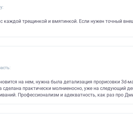
у:
 с каждой трещинкой и вмятинкой. Если нужен точный внеш
асть:
овится на нем, нужна была детализация прорисовки 3d-ма
ла сделана практически молниеносно, уже на следующий де
иваний. Профессионализм и адекватность, как раз про Дм