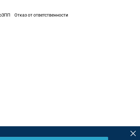
ЗоЗПП
Отказ от ответственности