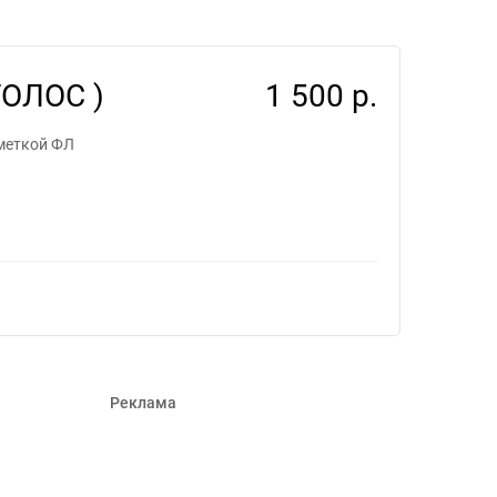
ансеров #801740
ОЛОС )
1 500 р.
ометкой ФЛ
Реклама