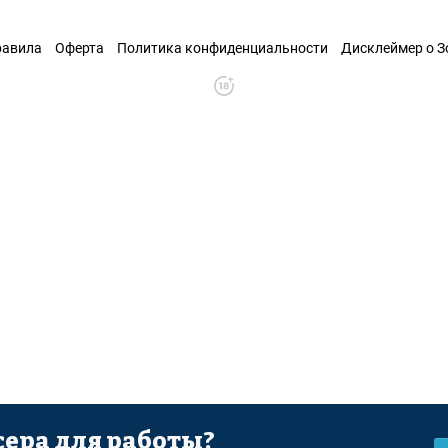
равила
Оферта
Политика конфиденциальности
Дисклеймер о 
ера для работы?