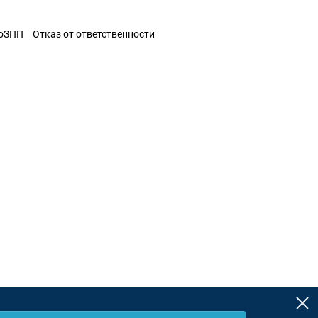
ЗоЗПП
Отказ от ответственности