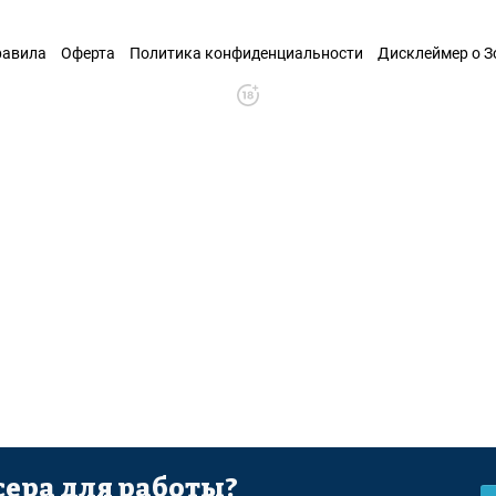
равила
Оферта
Политика конфиденциальности
Дисклеймер о 
ера для работы?