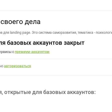
-дизайнер - мастер своего дела - Задание для фрилансеров #110
 своего дела
 для landing page. Это система саморазвития, тематика - психолог
ля базовых аккаунтов закрыт
ервисы с
премиум-аккаунтом
жно
авторизоваться
я, открытые для базовых аккаунтов: