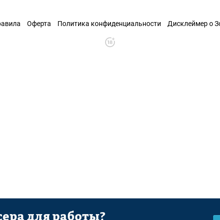
равила
Оферта
Политика конфиденциальности
Дисклеймер о 
ера для работы?