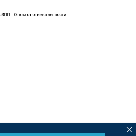
ЗоЗПП
Отказ от ответственности