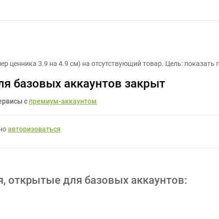
Вставка под ценник - Задание для фрилансеров #1425863
р ценника 3.9 на 4.9 см) на отсутствующий товар. Цель: показать 
ля базовых аккаунтов закрыт
ервисы с
премиум-аккаунтом
жно
авторизоваться
я, открытые для базовых аккаунтов: