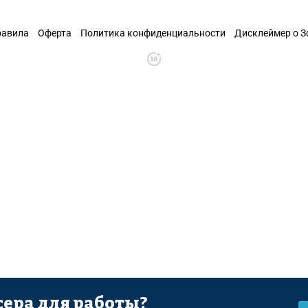
равила
Оферта
Политика конфиденциальности
Дисклеймер о 
ера для работы?