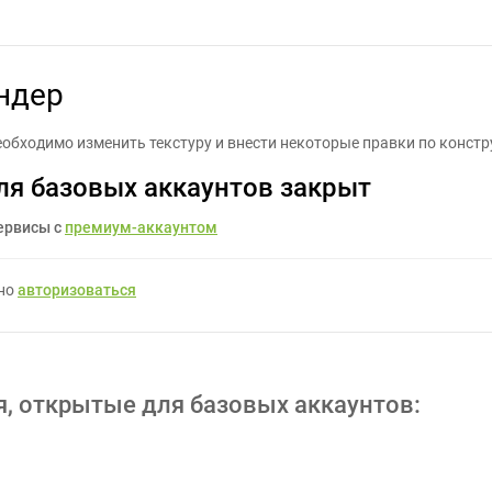
Внести изменение в рендер - Задание для фрилансеров #1255327
ндер
необходимо изменить текстуру и внести некоторые правки по констр
ля базовых аккаунтов закрыт
ервисы с
премиум-аккаунтом
жно
авторизоваться
я, открытые для базовых аккаунтов: