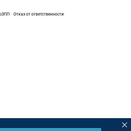
ЗоЗПП
Отказ от ответственности