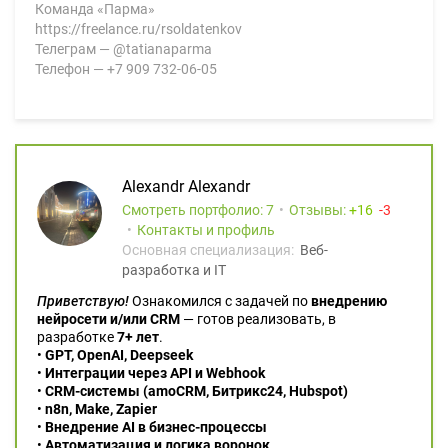
Команда «Парма»
https://freelance.ru/rsoldatenkov
Телеграм — @tatianaparma
Телефон — +7 909 732-06-05
Alexandr Alexandr
Смотреть портфолио: 7
Отзывы:
16
3
Контакты и профиль
Основная специализация:
Веб-
разработка и IT
Приветствую!
Ознакомился с задачей по
внедрению
нейросети и/или CRM
— готов реализовать, в
разработке
7+ лет
.
•
GPT, OpenAI, Deepseek
•
Интеграции через API и Webhook
•
CRM-системы (amoCRM, Битрикс24, Hubspot)
•
n8n, Make, Zapier
•
Внедрение AI в бизнес-процессы
•
Автоматизация и логика воронок