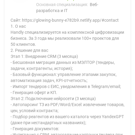
Основная специализация:
Веб-
разработка и IT
Сайт: https://glowing-bunny-e782b9.netlify.app/#contact
1. О нас
Handly специализируется на комплексной цифровизации
бизнеса. За 3 года мы реализовали 100+ проектов для
50 клиентов.
2. Решение для вас
Этап 1: Внедрение CRM (3 месяца)
- Бесшовная миграция данных из МЭЛТОР (тендеры,
задачи, контрагенты, история);
- Базовый функционал: управление этапами закупок,
автоматизация задач, KPI-отчетность;
- Импорт тендеров с ЕИС, уведомления в Telegram/email;
- Генерация оферт и КП.
Этап 2: Подключение нейросети (3 месяца)
- Автопарсинг ТЗ из PDF/Word/Excel: извлечение товаров,
цен, условий контракта;
- Подбор реагентов из вашего каталога через YandexGPT
(даже при нестандартных названиях);
- Генерация документов:
- Интеграция с CRM: автосоздание карточки тендера при