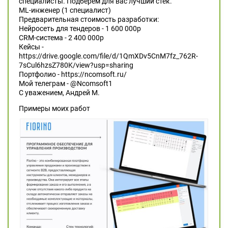
специалисты. Подберем для вас лучший стек.
ML-инженер (1 специалист)
Предварительная стоимость разработки:
Нейросеть для тендеров - 1 600 000р
CRM-система - 2 400 000р
Кейсы -
https://drive.google.com/file/d/1QmXDv5CnM7fz_762R-
7sCul6hzsZ780K/view?usp=sharing
Портфолио - https://ncomsoft.ru/
Мой телеграм - @Ncomsoft1
С уважением, Андрей М.
Примеры моих работ