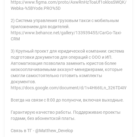
https://www.figma.com/proto/AxwRnHzToaUf1oklosSWQK/DON
Webka-%5BYode.PRO%5D
2) Система управления грузовым такси с мобильным
приложением для водителей.
https://www.behance.net/gallery/133939455/CarGo-Taxi-
CRM
3) Крупный проект для юридической компании: система
подготовки документов для операций с ООО и ИП.
Автоматизация позволила заменить юристов более
низкооплачиваемыми аккаунт-менеджерами, которые
смогли самостоятельно готовить комплекты
документов.
https://docs.google.com/document/d/1v4H66tLn_326TD4IWN3i
Всегда на связи с 8:00 до полуночи, включая выходные.
Гарантирую качество работы. Поддерживаю проекты
годами, без абонентской платы.
Связь в ТГ - @Matthew_Develop