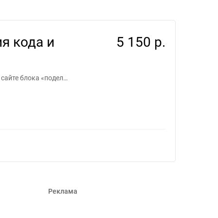
адание для фрилансеров #804679
я кода и
5 150 р.
 сайте блока «подел…
Реклама