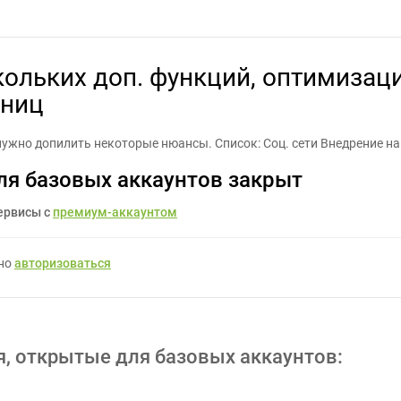
доп. функций, оптимизация кода и скорости загрузки страниц - З
кольких доп. функций, оптимизаци
аниц
нужно допилить некоторые нюансы. Список: Соц. сети Внедрение на
ля базовых аккаунтов закрыт
ервисы с
премиум-аккаунтом
жно
авторизоваться
я, открытые для базовых аккаунтов: