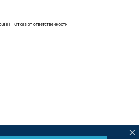
ЗоЗПП
Отказ от ответственности