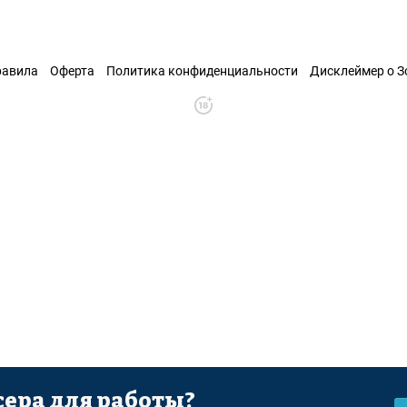
равила
Оферта
Политика конфиденциальности
Дисклеймер о 
ера для работы?