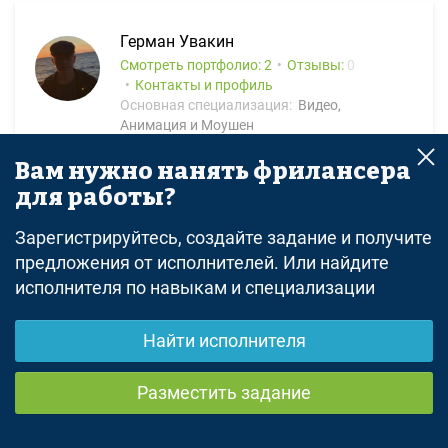
Герман Увакин
Смотреть портфолио: 2
Отзывы:
0
Контакты и профиль
Основная специализация:
Видео,
Анимация и Моушен
Добрый день, готов выполнить ваш заказ. Можно
Вам нужно нанять фрилансера
обсудить в телеграмм или созвониться для уточнения
для работы?
деталей.
Пример моих работ:
https://disk.yandex.ru/d/XNAtWsIVhILkXQ
Зарегистрируйтесь, создайте задание и получите
предложения от исполнителей. Или найдите
исполнителя по навыкам и специализации
Найти исполнителя
Артем G
Смотреть портфолио: 10
Отзывы:
0
Разместить задание
Контакты и профиль
Основная специализация:
3D и
Визуализация