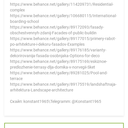
https://www.behance.net/gallery/114209731/Residential-
complex
https://www.behance.net/gallery/106680115/International-
boarding-school
https://www.behance.net/gallery/89172093/fasady-
obschestvennyh-zdanij-Facades-of-public-buildin
https://www.behance.net/gallery/89177015/primery-rabot-
po-arhitekture-i-dekoru-fasadov-Examples
https://www.behance.net/gallery/89176185/varianty-
dekorirovanija-fasada-osobnjaka-Options-for-deco
https://www.behance.net/gallery/89175169/eskiznoe-
predlozhenie-terrasy-dlja-domika-v-norvegii-Sket
https://www.behance.net/gallery/89281025/Pool-and-
terrace
https://www.behance.net/gallery/89175519/landshaftnaja-
arhitektura-Landscape-architecture
Скайп: konstant1965\Telegramm: @Konstant1965