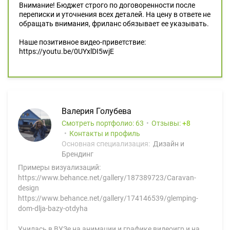
Внимание! Бюджет строго по договоренности после
переписки и уточнения всех деталей. На цену в ответе не
обращать внимания, фриланс обязывает ее указывать.
Наше позитивное видео-приветствие:
https://youtu.be/0UYxlDI5wjE
Валерия Голубева
Смотреть портфолио: 63
Отзывы:
8
Контакты и профиль
Основная специализация:
Дизайн и
Брендинг
Примеры визуализаций:
https://www.behance.net/gallery/187389723/Caravan-
design
https://www.behance.net/gallery/174146539/glemping-
dom-dlja-bazy-otdyha
Училась в ВУЗе на анимации и графике видеоигр и на