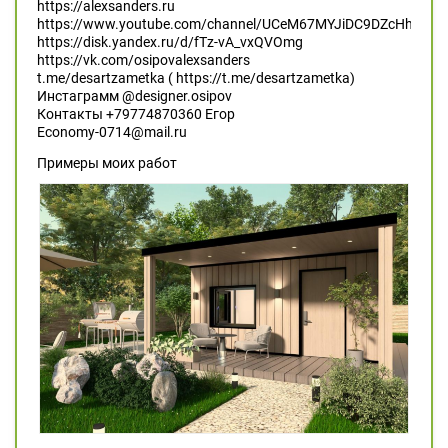
https://alexsanders.ru
https://www.youtube.com/channel/UCeM67MYJiDC9DZcHhZSBl
https://disk.yandex.ru/d/fTz-vA_vxQVOmg
https://vk.com/osipovalexsanders
t.me/desartzametka ( https://t.me/desartzametka)
Инстаграмм @designer.osipov
Контакты +79774870360 Егор
Economy-0714@mail.ru
Примеры моих работ