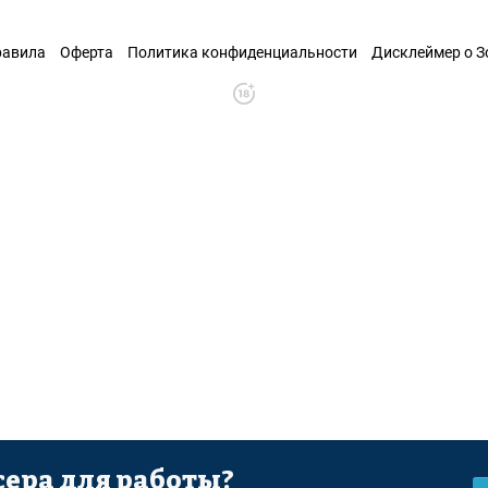
равила
Оферта
Политика конфиденциальности
Дисклеймер о 
ера для работы?