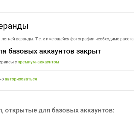
Визуализация летней веранды - Задание для фрилансеров #69635
веранды
 летней веранды. Т.е. к имеющейся фотографии необходимо расста
ля базовых аккаунтов закрыт
ервисы с
премиум-аккаунтом
жно
авторизоваться
я, открытые для базовых аккаунтов: