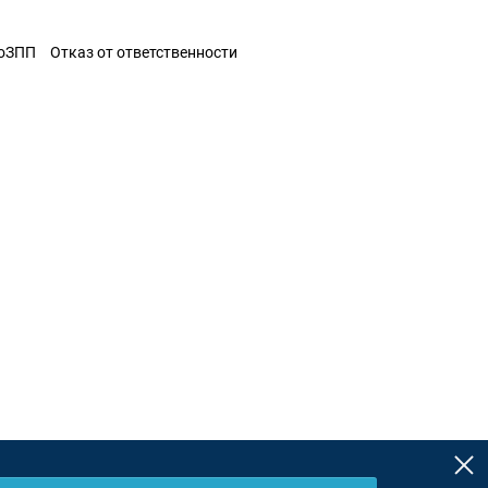
ЗоЗПП
Отказ от ответственности