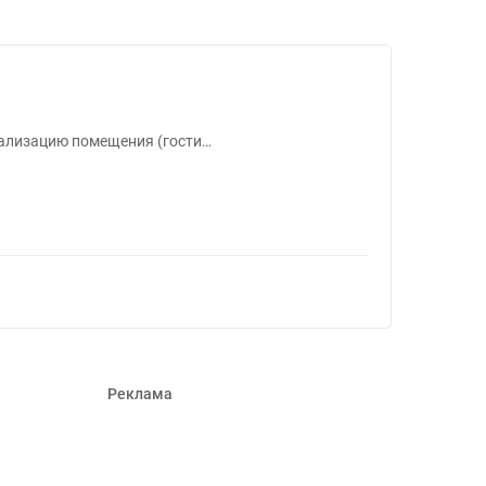
в #1187613
уализацию помещения (гости…
Реклама