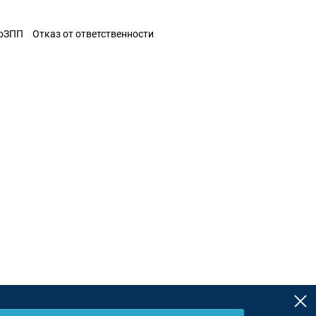
ЗоЗПП
Отказ от ответственности