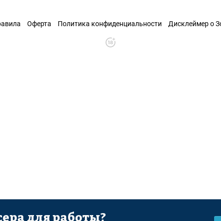
равила
Оферта
Политика конфиденциальности
Дисклеймер о 
ера для работы?