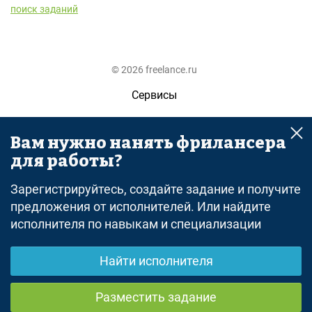
поиск заданий
© 2026 freelance.ru
Сервисы
Помощь
Вам нужно нанять фрилансера
Поиск
для работы?
Правила
Зарегистрируйтесь, создайте задание и получите
Оферта
предложения от исполнителей. Или найдите
исполнителя по навыкам и специализации
Политика конфиденциальности
Дисклеймер о ЗоЗПП
Найти исполнителя
Отказ от ответственности
Разместить задание