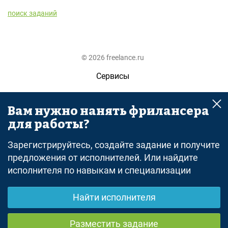
поиск заданий
© 2026 freelance.ru
Сервисы
Помощь
Вам нужно нанять фрилансера
Поиск
для работы?
Правила
Зарегистрируйтесь, создайте задание и получите
Оферта
предложения от исполнителей. Или найдите
исполнителя по навыкам и специализации
Политика конфиденциальности
Дисклеймер о ЗоЗПП
Найти исполнителя
Отказ от ответственности
Разместить задание