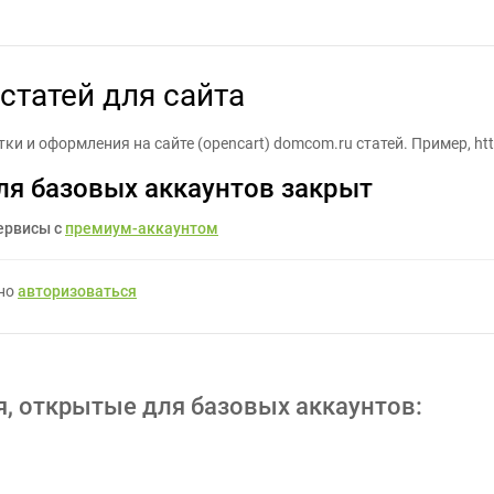
ка и оформление статей для сайта - Задание для фрилансеров #1
статей для сайта
и и оформления на сайте (opencart) domcom.ru статей. Пример, ht
ля базовых аккаунтов закрыт
ервисы с
премиум-аккаунтом
жно
авторизоваться
я, открытые для базовых аккаунтов: