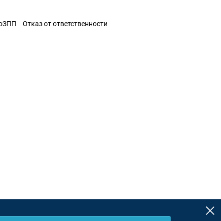
ЗоЗПП
Отказ от ответственности