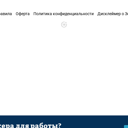
равила
Оферта
Политика конфиденциальности
Дисклеймер о 
ера для работы?