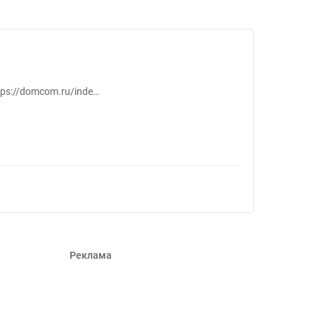
180866
tps://domcom.ru/inde…
Реклама