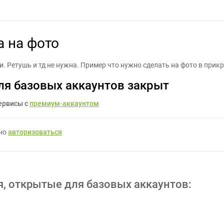
брать складки с шатра на фото - Задание для фрилансеров #14732
а на фото
. Ретушь и тд не нужна. Пример что нужно сделать на фото в прикр
ля базовых аккаунтов закрыт
ервисы с
премиум-аккаунтом
жно
авторизоваться
я, открытые для базовых аккаунтов: