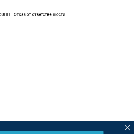
ЗоЗПП
Отказ от ответственности