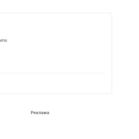
45
епе.
Реклама