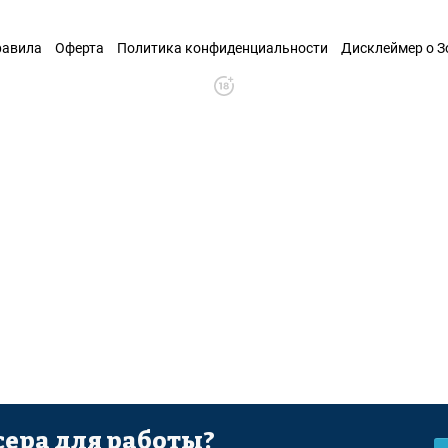
равила
Оферта
Политика конфиденциальности
Дисклеймер о 
ера для работы?