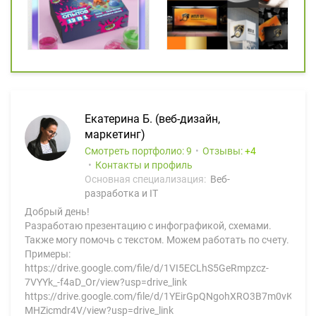
Екатерина Б. (веб-дизайн,
маркетинг)
Смотреть портфолио: 9
Отзывы:
4
Контакты и профиль
Основная специализация:
Веб-
разработка и IT
Добрый день!
Разработаю презентацию с инфографикой, схемами.
Также могу помочь с текстом. Можем работать по счету.
Примеры:
https://drive.google.com/file/d/1VI5ECLhS5GeRmpzcz-
7VYYk_-f4aD_Or/view?usp=drive_link
https://drive.google.com/file/d/1YEirGpQNgohXRO3B7m0vK-
MHZicmdr4V/view?usp=drive_link