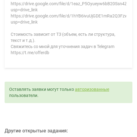
https://drive.google.com/file/d/1eaz_P5Oyueyw6bB20Ssn4ZOiX
usp=drive_link
https://drive.google.com/file/d/1hYB6ivuUjGDE1mRa2Q3FzwN5
usp=drive_link
Стоимость зависит от ТЗ (объем, есть ли структура,
текст и т.д.).
Свяжитесь со мной для уточнения задач в Telegram
https://t.me/offerdb
Оставлять заявки могут только
авторизованные
пользователи.
Другие открытые задания: