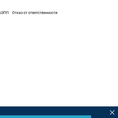
ЗоЗПП
Отказ от ответственности