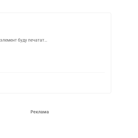
в #1252334
 элемент буду печатат…
Реклама