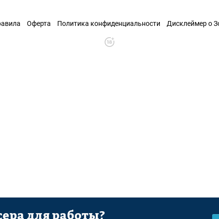
равила
Оферта
Политика конфиденциальности
Дисклеймер о 
ера для работы?