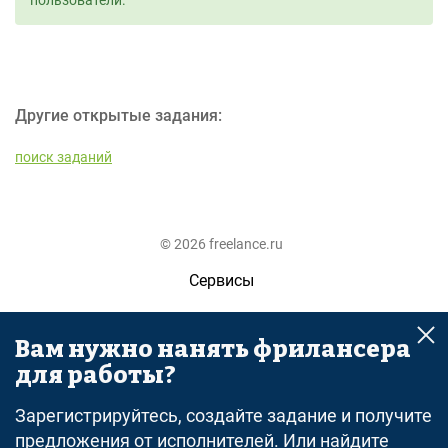
пользователи.
Другие открытые задания:
поиск заданий
© 2026 freelance.ru
Сервисы
Помощь
Вам нужно нанять фрилансера
Поиск
для работы?
Правила
Зарегистрируйтесь, создайте задание и получите
Оферта
предложения от исполнителей. Или найдите