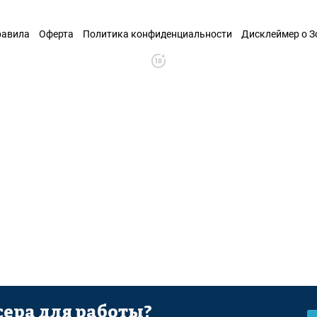
равила
Оферта
Политика конфиденциальности
Дисклеймер о 
ера для работы?