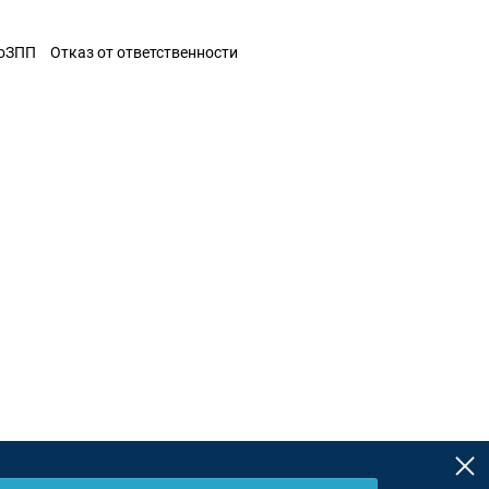
ЗоЗПП
Отказ от ответственности