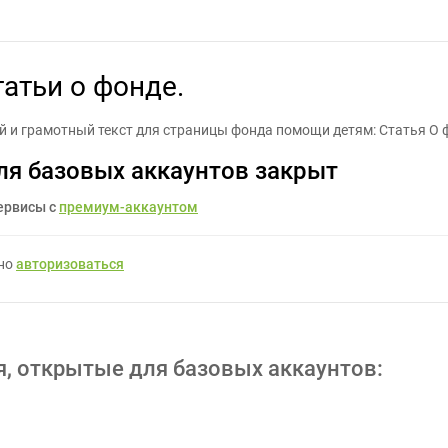
уется написание статьи о фонде. - Задание для фрилансеров #14
татьи о фонде.
 и грамотный текст для страницы фонда помощи детям: Статья О 
ля базовых аккаунтов закрыт
ервисы с
премиум-аккаунтом
жно
авторизоваться
я, открытые для базовых аккаунтов: