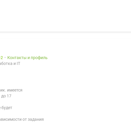
2
Контакты и профиль
ботка и IT
ик. имеется
 до 17
 будет
зависимости от задания