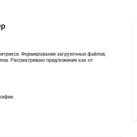
Требуется контент менеджер - Задание для фрилансеров #155503
ер
битриксе. Формирование загрузочных файлов,
алов. Рассматриваю предложения как от
рафик.