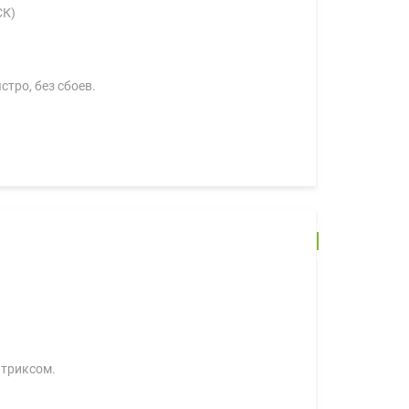
СК)
тро, без сбоев.
итриксом.