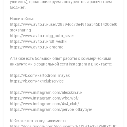
уже есть), проанализируем конкурентов и рассчитаем
бюджет.
Наши кейсы:
https://www.avito.ru/user/288946c73e491ba545b1420def06d82f/
src=sharing
https://www.avito.ru/gg_auto_sever
https://www.avito.ru/rolf_veshki
https://www.avito.ru/igragrad
А также есть большой опыт работы с коммерческими
аккаунтами в социальной сети instagram и ВКонтакте:
https://vk.com/kartodrom_mayak
https://vk.com/4x4clubservice
https://www.instagram.com/alexskin.ru/
https://www.instagram.com/wbc.wbf/
https://www.instagram.com/4x4_club/
https://www.instagram.com/pervoe_otkrytiye/
Кейс агентства недвижимости:
https://docs.google.com/document/d/1IXH1eGy9KN9XCUkTKO