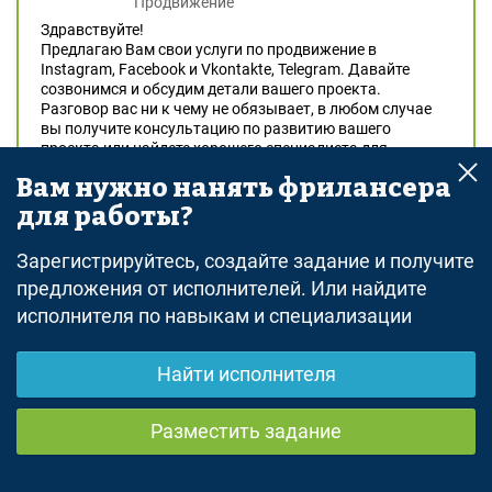
Продвижение
Здравствуйте!
Предлагаю Вам свои услуги по продвижение в
Instagram, Facebook и Vkontakte, Telegram. Давайте
созвонимся и обсудим детали вашего проекта.
Разговор вас ни к чему не обязывает, в любом случае
вы получите консультацию по развитию вашего
проекта или найдете хорошего специалиста для
долгосрочного сотрудничества. Напишите пожалуйста
Вам нужно нанять фрилансера
ваш номер вотсап для связи.
для работы?
Примеры моих работ
Зарегистрируйтесь, создайте задание и получите
предложения от исполнителей. Или найдите
исполнителя по навыкам и специализации
Найти исполнителя
Разместить задание