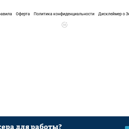
равила
Оферта
Политика конфиденциальности
Дисклеймер о 
ера для работы?