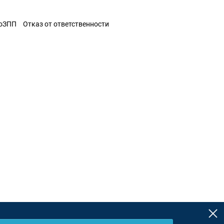
ЗоЗПП
Отказ от ответственности