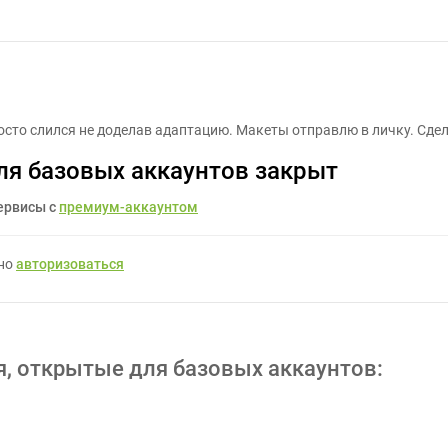
Сверстать адаптивно - Задание для фрилансеров #1341317
осто слился не доделав адаптацию. Макеты отправлю в личку. Сде
ля базовых аккаунтов закрыт
ервисы с
премиум-аккаунтом
жно
авторизоваться
я, открытые для базовых аккаунтов: