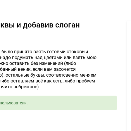
о, изменив буквы и добавив слоган 2000руб. - Задание для фрилан
уквы и добавив слоган
 было принято взять готовый стоковый
е надо подумать над цветами или взять мою
жно оставить без изменений (либо
банный веник, если вам захочется
о), остальные буквы, соответсвенно меняем
либо оставляем всё как есть, либо пробуем
рочито небрежное)
пользователи.