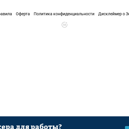
равила
Оферта
Политика конфиденциальности
Дисклеймер о 
ера для работы?