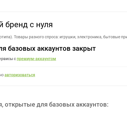
ать универсальный бренд с нуля - Задание для фрилансеров #13
 бренд с нуля
отипа). Товары разного спроса: игрушки, электроника, бытовые пр
ля базовых аккаунтов закрыт
ервисы с
премиум-аккаунтом
жно
авторизоваться
я, открытые для базовых аккаунтов: