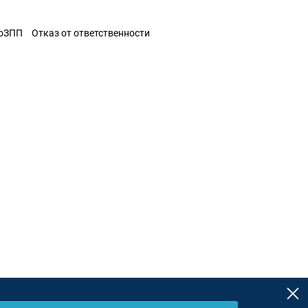
ЗоЗПП
Отказ от ответственности