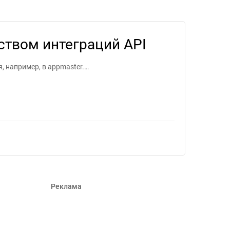
ля фрилансеров #1580779
ством интеграций API
 например, в appmaster.…
Реклама