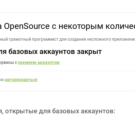
OpenSource с некоторым количеством интеграций API - Задание д
 OpenSource с некоторым количе
ный грамотный программист для создания несложного приложения,
ля базовых аккаунтов закрыт
ервисы с
премиум-аккаунтом
жно
авторизоваться
я, открытые для базовых аккаунтов: