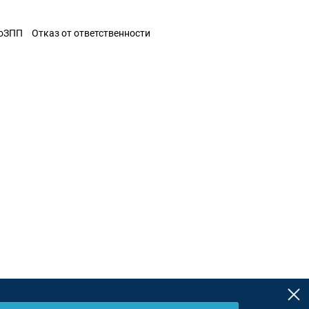
ЗоЗПП
Отказ от ответственности