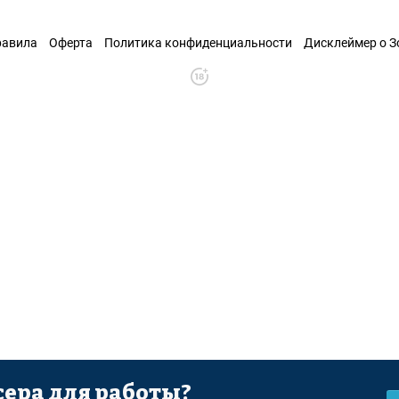
равила
Оферта
Политика конфиденциальности
Дисклеймер о 
ера для работы?