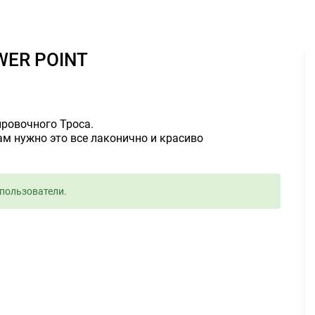
 презентацию в POWER POINT 300руб. - Задание для фрилансеров
OWER POINT
ировочного Троса.
ам нужно это все лаконично и красиво
пользователи.