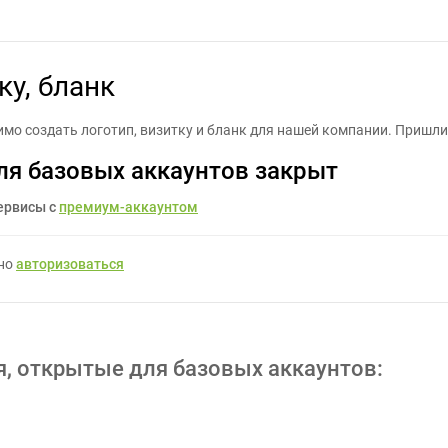
оздать логотип, визитку, бланк - Задание для фрилансеров #16484
ку, бланк
о создать логотип, визитку и бланк для нашей компании. Пришлит
ля базовых аккаунтов закрыт
ервисы с
премиум-аккаунтом
жно
авторизоваться
я, открытые для базовых аккаунтов: