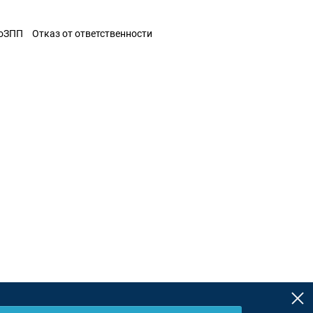
ЗоЗПП
Отказ от ответственности