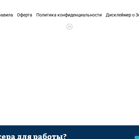
равила
Оферта
Политика конфиденциальности
Дисклеймер о 
ера для работы?