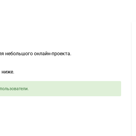
Создать логотип 500руб. - Задание для фрилансеров #1126250
ля небольшого онлайн-проекта.
 ниже.
пользователи.